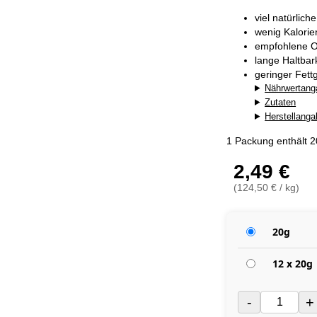
viel natürlich
wenig Kalorie
empfohlene O
lange Haltba
geringer Fett
Nährwertang
Zutaten
Herstellang
1 Packung enthält 
2,49 €
(124,50 € / kg)
20g
12 x 20g
-
+