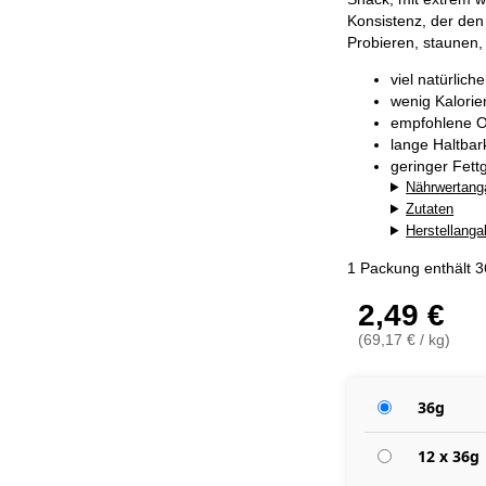
Konsistenz, der den
Probieren, staunen,
viel natürlich
wenig Kalorie
empfohlene O
lange Haltba
geringer Fett
Nährwertang
Zutaten
Herstellang
1 Packung enthält 
2,49 €
(69,17 € / kg)
36g
12 x 36g