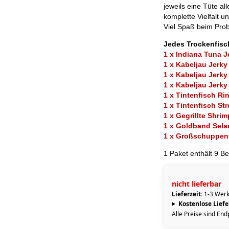
jeweils eine Tüte al
komplette Vielfalt 
Viel Spaß beim Prob
Jedes Trockenfisch
1 x Indiana Tuna J
1 x Kabeljau Jerky
1 x Kabeljau Jerky
1 x Kabeljau Jerky
1 x Tintenfisch Ri
1 x Tintenfisch Str
1 x Gegrillte Shri
1 x Goldband Sela
1 x Großschuppen
1 Paket enthält 9 Be
nicht lieferbar
Lieferzeit:
1-3 Werk
Kostenlose Lief
Alle Preise sind End