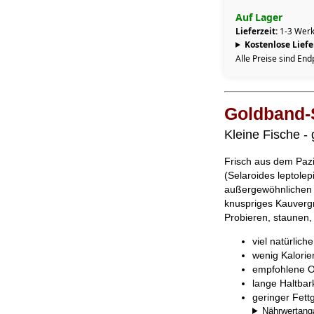
Auf Lager
Lieferzeit:
1-3 Werk
Kostenlose Lief
Alle Preise sind End
Goldband-
Kleine Fische -
Frisch aus dem Pazi
(Selaroides leptole
außergewöhnlichen 
knuspriges Kauverg
Probieren, staunen,
viel natürlich
wenig Kalorie
empfohlene O
lange Haltba
geringer Fett
Nährwertang