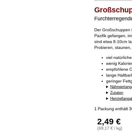
Großschup
Furchterregende
Der Großschuppen E
Pazifik gefangen, i
sind etwa 8-10cm la
Probieren, staunen,
viel natürlich
wenig Kalorie
empfohlene O
lange Haltba
geringer Fett
Nährwertang
Zutaten
Herstellang
1 Packung enthält 
2,49 €
(69,17 € / kg)