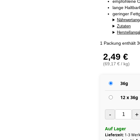
empfohlene O
lange Haltba
geringer Fett
Nährwertang
Zutaten
Herstellang
1 Packung enthält 
2,49 €
(69,17 € / kg)
36g
12 x 36g
-
+
Auf Lager
Lieferzeit:
1-3 Werk