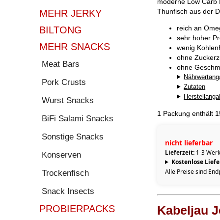
moderne Low Carb 
Thunfisch aus der D
MEHR JERKY
reich an Ome
BILTONG
sehr hoher Pr
MEHR SNACKS
wenig Kohlen
ohne Zuckerz
Meat Bars
ohne Geschma
Nährwertang
Pork Crusts
Zutaten
Herstellang
Wurst Snacks
1 Packung enthält 
BiFi Salami Snacks
Sonstige Snacks
nicht lieferbar
Lieferzeit:
1-3 Werk
Konserven
Kostenlose Lief
Alle Preise sind End
Trockenfisch
Snack Insects
PROBIERPACKS
Kabeljau J