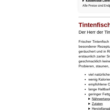
Kostenlose Lief
Alle Preise sind End
Tintenfisc
Der Herr der Tin
Frischer Tintenfisch
besonderer Rezeptur
geräuchert und in R
erstaunlich zarter S
geschmacklich keine
Probieren, staunen,
viel natürlich
wenig Kalorie
empfohlene O
lange Haltba
geringer Fett
Nährwertang
Zutaten
Herstellang