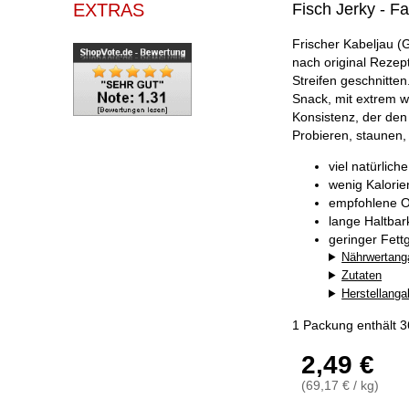
EXTRAS
Fisch Jerky - Fa
Frischer Kabeljau (
nach original Rezep
Streifen geschnitten
Snack, mit extrem we
Konsistenz, der den
Probieren, staunen,
viel natürlich
wenig Kalorie
empfohlene O
lange Haltba
geringer Fett
Nährwertang
Zutaten
Herstellang
1 Packung enthält 
2,49 €
(69,17 € / kg)