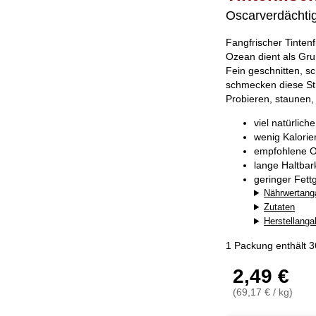
Oscarverdächtig
Fangfrischer Tinten
Ozean dient als Gr
Fein geschnitten, s
schmecken diese Str
Probieren, staunen,
viel natürlich
wenig Kalorie
empfohlene O
lange Haltba
geringer Fett
Nährwertang
Zutaten
Herstellang
1 Packung enthält 
2,49 €
(69,17 € / kg)