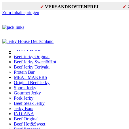
✔
VERSANDKOSTENFREI
✔
Zum Inhalt springen
JACK LINK'S
Beef Jerky Original
Beef Jerky Sweet&Hot
Beef Jerky Teriyaki
Protein Bar
MEAT MAKERS
Original Beef Jerky
Sports Jerky
Gourmet Jerky
Pork Jerky
Beef Steak Jerky
Jerky Bars
INDIANA
Beef Original
Beef Hot&Sweet