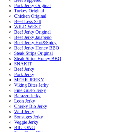
Beef Peppered
Pork Jerky Original
Turkey Original
Chicken Original
Beef Less Salt
WILD WEST
Beef Jerky Original
Beef Jerky Jalapeño
Beef Jerky Hot&Spicy
Beef Jerky Honey BBQ
Steak Strips Original
Steak Strips Honey BBQ
SNAKIT
Beef Jerky
Pork Jerky
MEHR JERKY
Viking Bites Jerky
Fine Gusto Jerky
Barazzo Jerky
Leon Jerky
Cherky Bio Jerky
Wild Jerky
Sonstiges Jerky
Veggie Jerky
BILTONG