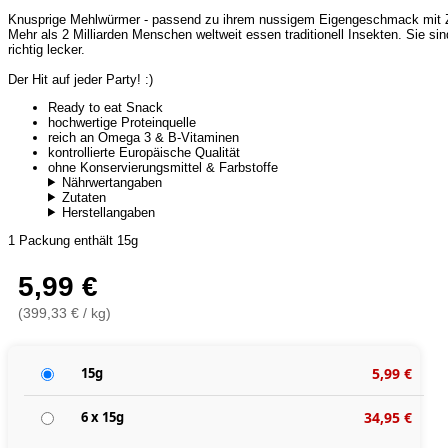
Knusprige Mehlwürmer - passend zu ihrem nussigem Eigengeschmack mit Za
Mehr als 2 Milliarden Menschen weltweit essen traditionell Insekten. Sie s
richtig lecker.
Der Hit auf jeder Party! :)
Ready to eat Snack
hochwertige Proteinquelle
reich an Omega 3 & B-Vitaminen
kontrollierte Europäische Qualität
ohne Konservierungsmittel & Farbstoffe
Nährwertangaben
Zutaten
Herstellangaben
1 Packung enthält 15g
5,99 €
(399,33 € / kg)
15g
5,99 €
6 x 15g
34,95 €