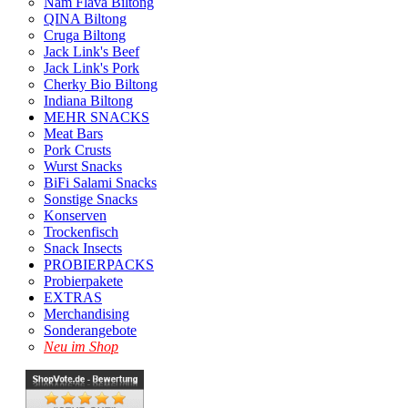
Nam Flava Biltong
QINA Biltong
Cruga Biltong
Jack Link's Beef
Jack Link's Pork
Cherky Bio Biltong
Indiana Biltong
MEHR SNACKS
Meat Bars
Pork Crusts
Wurst Snacks
BiFi Salami Snacks
Sonstige Snacks
Konserven
Trockenfisch
Snack Insects
PROBIERPACKS
Probierpakete
EXTRAS
Merchandising
Sonderangebote
Neu im Shop