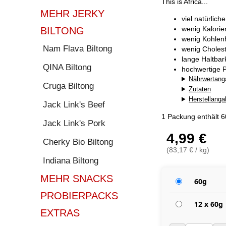
This is Africa...
MEHR JERKY
viel natürlich
wenig Kalorie
BILTONG
wenig Kohlen
Nam Flava Biltong
wenig Cholest
lange Haltba
QINA Biltong
hochwertige P
Nährwertang
Cruga Biltong
Zutaten
Herstellang
Jack Link's Beef
1 Packung enthält 
Jack Link's Pork
4,99 €
Cherky Bio Biltong
(83,17 € / kg)
Indiana Biltong
MEHR SNACKS
60g
PROBIERPACKS
12 x 60g
EXTRAS