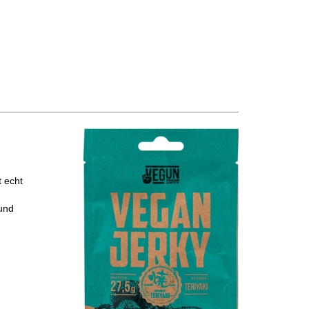
 echt
 und