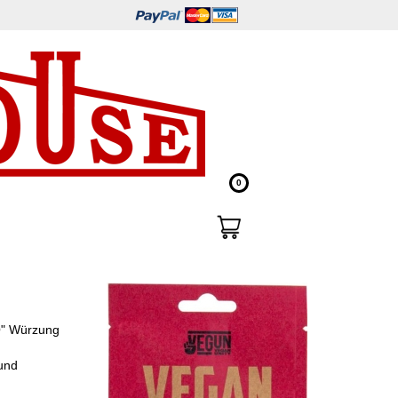
0
Q" Würzung
 und