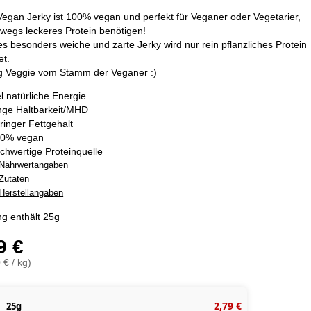
Vegan Jerky ist 100% vegan und perfekt für Veganer oder Vegetarier,
rwegs leckeres Protein benötigen!
es besonders weiche und zarte Jerky wird nur rein pflanzliches Protein
t.
g Veggie vom Stamm der Veganer :)
el natürliche Energie
nge Haltbarkeit/MHD
ringer Fettgehalt
0% vegan
chwertige Proteinquelle
Nährwertangaben
Zutaten
Herstellangaben
g enthält 25g
9 €
 € / kg)
2,79 €
25g