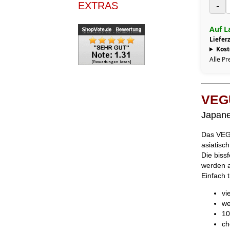
EXTRAS
-
Auf L
Lieferz
Kost
Alle Pr
VEG
Japane
Das VEGU
asiatisc
Die biss
werden a
Einfach t
vi
we
10
ch