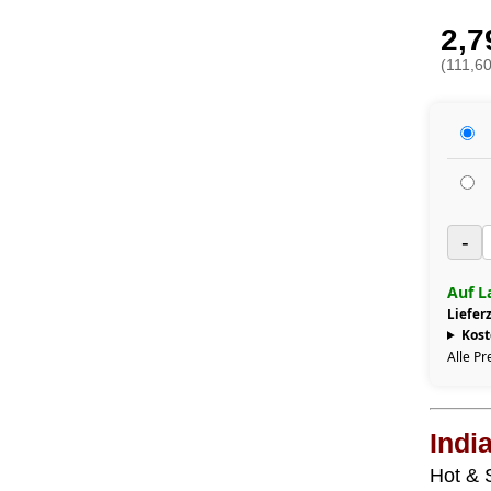
2,7
(111,60
-
Auf L
Lieferz
Kost
Alle Pr
Indi
Hot & 