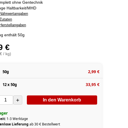
mplett ohne Gentechnik
nge Haltbarkeit/MHD
Nährwertangaben
Zutaten
Herstellangaben
g enthält 50g
9 €
€ / kg)
2,99 €
50g
33,95 €
12 x 50g
+
In den Warenkorb
ager
eit:
1-3 Werktage
enlose Lieferung
ab 30 € Bestellwert