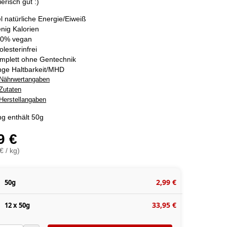
ierisch gut :)
el natürliche Energie/Eiweiß
nig Kalorien
0% vegan
olesterinfrei
mplett ohne Gentechnik
nge Haltbarkeit/MHD
Nährwertangaben
Zutaten
Herstellangaben
g enthält 50g
9 €
€ / kg)
2,99 €
50g
33,95 €
12 x 50g