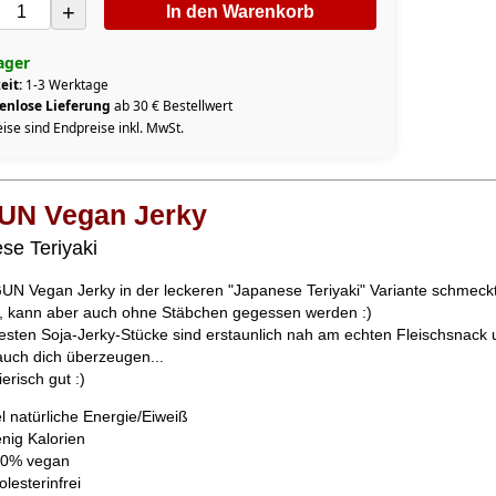
+
In den Warenkorb
ager
eit:
1-3 Werktage
enlose Lieferung
ab 30 € Bestellwert
eise sind Endpreise inkl. MwSt.
UN Vegan Jerky
se Teriyaki
N Vegan Jerky in der leckeren "Japanese Teriyaki" Variante schmeckt
h, kann aber auch ohne Stäbchen gegessen werden :)
festen Soja-Jerky-Stücke sind erstaunlich nah am echten Fleischsnack
uch dich überzeugen...
ierisch gut :)
el natürliche Energie/Eiweiß
nig Kalorien
0% vegan
olesterinfrei