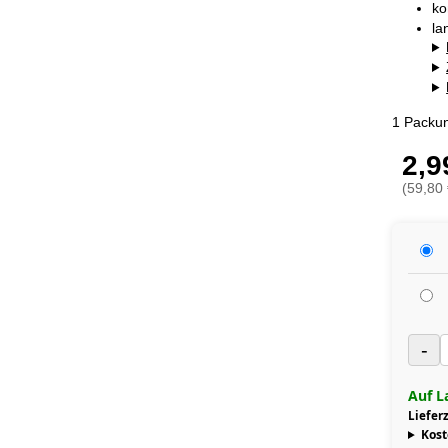
ko
la
1 Packun
2,9
(59,80 
-
Auf L
Lieferz
Kost