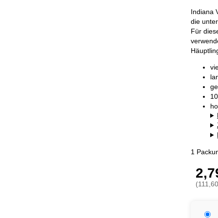
Indiana 
die unte
Für dies
verwende
Häuptlin
vi
la
ge
10
ho
1 Packun
2,7
(111,60