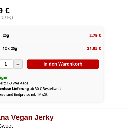
9 €
 € / kg)
2,79 €
25g
31,95 €
12 x 25g
+
In den Warenkorb
ager
eit:
1-3 Werktage
enlose Lieferung
ab 30 € Bestellwert
eise sind Endpreise inkl. MwSt.
ana Vegan Jerky
Sweet