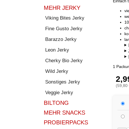
Einfach t
MEHR JERKY
vi
we
Viking Bites Jerky
10
ch
Fine Gusto Jerky
ko
Barazzo Jerky
la
Leon Jerky
Cherky Bio Jerky
1 Packun
Wild Jerky
2,9
Sonstiges Jerky
(59,80 
Veggie Jerky
BILTONG
MEHR SNACKS
PROBIERPACKS