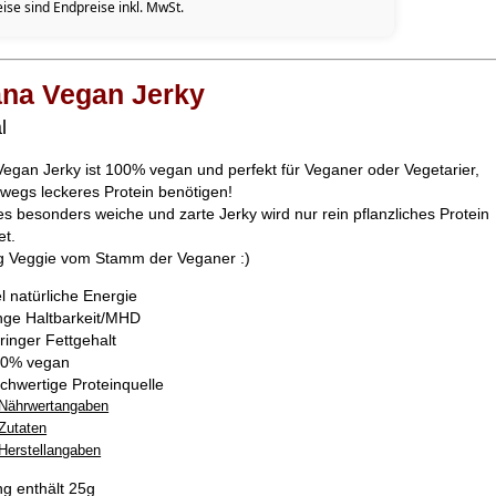
eise sind Endpreise inkl. MwSt.
ana Vegan Jerky
l
Vegan Jerky ist 100% vegan und perfekt für Veganer oder Vegetarier,
rwegs leckeres Protein benötigen!
es besonders weiche und zarte Jerky wird nur rein pflanzliches Protein
t.
g Veggie vom Stamm der Veganer :)
el natürliche Energie
nge Haltbarkeit/MHD
ringer Fettgehalt
0% vegan
chwertige Proteinquelle
Nährwertangaben
Zutaten
Herstellangaben
g enthält 25g