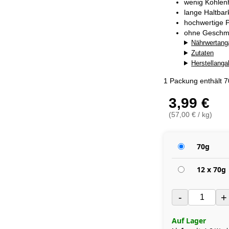
wenig Kohlen
lange Haltba
hochwertige P
ohne Geschma
Nährwertang
Zutaten
Herstellang
1 Packung enthält 
3,99 €
(57,00 € / kg)
70g
12 x 70g
-
+
Auf Lager