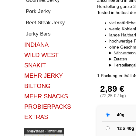
Gourmet Jerky
anschließend in ein
Herstellung ganze 3
Pork Jerky
Tested in hottest de
Beef Steak Jerky
viel natürlich
wenig Kohlen
Jerky Bars
lange Haltba
hochwertige P
INDIANA
ohne Geschma
Nährwertang
WILD WEST
Zutaten
SNAKIT
Herstellang
MEHR JERKY
1 Packung enthält 
BILTONG
2,89 €
MEHR SNACKS
(72,25 € / kg)
PROBIERPACKS
40g
EXTRAS
12 x 40g