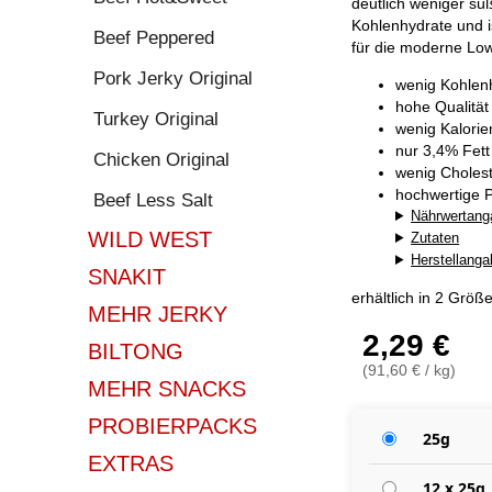
deutlich weniger sü
Kohlenhydrate und i
Beef Peppered
für die moderne Lo
Pork Jerky Original
wenig Kohlen
hohe Qualität
Turkey Original
wenig Kalorie
nur 3,4% Fett
Chicken Original
wenig Cholest
hochwertige P
Beef Less Salt
Nährwertang
WILD WEST
Zutaten
Herstellang
SNAKIT
erhältlich in 2 Größ
MEHR JERKY
2,29 €
BILTONG
(91,60 € / kg)
MEHR SNACKS
PROBIERPACKS
25g
EXTRAS
12 x 25g