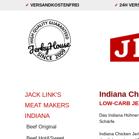
✔
VERSANDKOSTENFREI
✔
24H VER
Indiana Ch
JACK LINK'S
LOW-CARB J
MEAT MAKERS
INDIANA
Das Indiana Hühnerfl
Schärfe.
Beef Original
Indiana Chicken Jerk
Beef Hot&Sweet